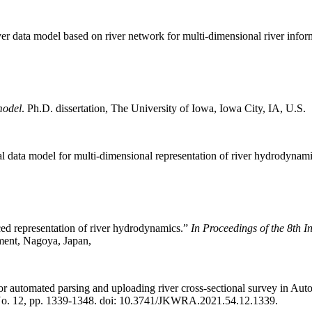
ver data model based on river network for multi-dimensional river info
model
. Ph.D. dissertation, The University of Iowa, Iowa City, IA, U.S.
l data model for multi-dimensional representation of river hydrodyn
ed representation of river hydrodynamics.”
In Proceedings of the 8th 
ment, Nagoya, Japan,
r automated parsing and uploading river cross-sectional survey in A
 No. 12, pp. 1339-1348. doi: 10.3741/JKWRA.2021.54.12.1339.