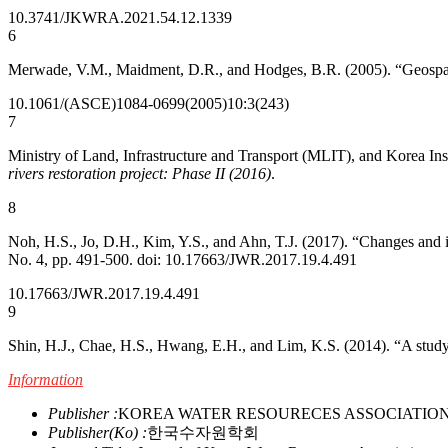
10.3741/JKWRA.2021.54.12.1339
6
Merwade, V.M., Maidment, D.R., and Hodges, B.R. (2005). “Geospatia
10.1061/(ASCE)1084-0699(2005)10:3(243)
7
Ministry of Land, Infrastructure and Transport (MLIT), and Korea In
rivers restoration project: Phase II (2016)
.
8
Noh, H.S., Jo, D.H., Kim, Y.S., and Ahn, T.J. (2017). “Changes and 
No. 4, pp. 491-500. doi: 10.17663/JWR.2017.19.4.491
10.17663/JWR.2017.19.4.491
9
Shin, H.J., Chae, H.S., Hwang, E.H., and Lim, K.S. (2014). “A stud
Information
Publisher :
KOREA WATER RESOURECES ASSOCIATIO
Publisher(Ko) :
한국수자원학회