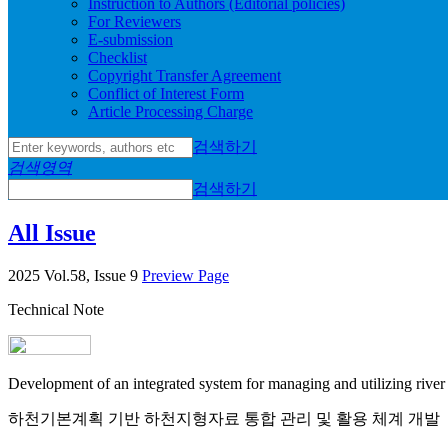
Instruction to Authors (Editorial policies)
For Reviewers
E-submission
Checklist
Copyright Transfer Agreement
Conflict of Interest Form
Article Processing Charge
검색하기
검색영역
검색하기
All Issue
2025 Vol.58, Issue 9
Preview Page
Technical Note
Development of an integrated system for managing and utilizing river
하천기본계획 기반 하천지형자료 통합 관리 및 활용 체계 개발