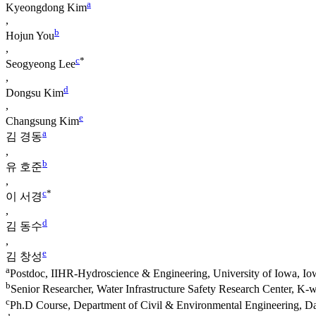
a
Kyeongdong Kim
,
b
Hojun You
,
c
*
Seogyeong Lee
,
d
Dongsu Kim
,
e
Changsung Kim
a
김 경동
,
b
유 호준
,
c
*
이 서경
,
d
김 동수
,
e
김 창성
a
Postdoc, IIHR-Hydroscience & Engineering, University of Iowa, I
b
Senior Researcher, Water Infrastructure Safety Research Center, K-w
c
Ph.D Course, Department of Civil & Environmental Engineering, D