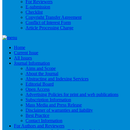
For Reviewers
E-submission
Checklist
Copyright Transfer Agreement
Conflict of Interest Form
Article Processing Charge
Home
Current Issue
All Issues
Journal Information
Aims and Scope
About the Journal
Abstracting and Indexing Services
Editorial Board
Open Access
Advertising Policies for print and web publications
Subscription Information
Mass Media and Press Release
Disclaimer of warranties and liability
Best Practice
Contact Information
For Authors and Reviewers