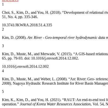
1
Choi, S., Kim, D., and You, H. (2018). “Development of relational ri
51, No. 4, pp. 335-346.
10.3741/JKWRA.2018.51.4.335
2
Kim, D. (2008).
Arc River - Geo-temporal river hydrodynamic data 
3
Kim, D., Muste, M., and Merwade, V. (2015). “A GIS-based relationa
65, pp. 79-93. doi: 10.1016/j.envsoft.2014.12.002.
10.1016/j.envsoft.2014.12.002
4
Kim, D., Muste, M., and Weber, L. (2008). “Arc River: Geo- referenc
2008)
, Nagoya Hydraulic Research Institute for River Basin Manage
5
Kim, K., Kim, D., and You, H. (2021). “RAUT: An end-to-end tool fo
operation.”
Journal of Korea Water Resources Association
, Vol. 54,