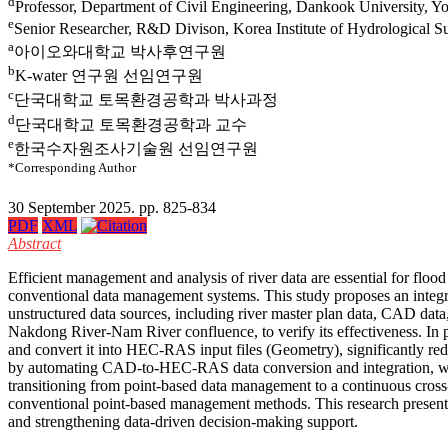
d
Professor, Department of Civil Engineering, Dankook University, Y
e
Senior Researcher, R&D Divison, Korea Institute of Hydrological 
a
아이오와대학교 박사후연구원
b
K-water 연구원 선임연구원
c
단국대학교 토목환경공학과 박사과정
d
단국대학교 토목환경공학과 교수
e
한국수자원조사기술원 선임연구원
*Corresponding Author
30 September 2025. pp. 825-834
PDF
XML
Abstract
Efficient management and analysis of river data are essential for flo
conventional data management systems. This study proposes an integr
unstructured data sources, including river master plan data, CAD da
Nakdong River-Nam River confluence, to verify its effectiveness. In pa
and convert it into HEC-RAS input files (Geometry), significantly re
by automating CAD-to-HEC-RAS data conversion and integration, while
transitioning from point-based data management to a continuous cross
conventional point-based management methods. This research presents
and strengthening data-driven decision-making support.