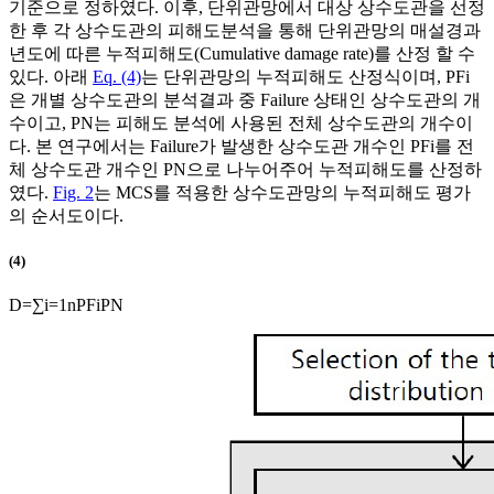
기준으로 정하였다. 이후, 단위관망에서 대상 상수도관을 선정
한 후 각 상수도관의 피해도분석을 통해 단위관망의 매설경과
년도에 따른 누적피해도(Cumulative damage rate)를 산정 할 수
있다. 아래
Eq. (4)
는 단위관망의 누적피해도 산정식이며,
P
F
i
은 개별 상수도관의 분석결과 중 Failure 상태인 상수도관의 개
수이고,
P
N
는 피해도 분석에 사용된 전체 상수도관의 개수이
다. 본 연구에서는 Failure가 발생한 상수도관 개수인
P
F
i
를 전
체 상수도관 개수인
P
N
으로 나누어주어 누적피해도를 산정하
였다.
Fig. 2
는 MCS를 적용한 상수도관망의 누적피해도 평가
의 순서도이다.
(4)
D
=
∑
i
=
1
n
P
F
i
P
N