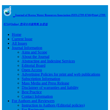
Journal of Korea Water Resources Association
ISSN:2799-8746(Print) 2799-
8754(Online)
한국수자원학회 논문집
Home
Current Issue
All Issues
Journal Information
Aims and Scope
About the Journal
Abstracting and Indexing Services
Editorial Board
Open Access
Advertising Policies for print and web publications
Subscription Information
Mass Media and Press Release
Disclaimer of warranties and liability
Best Practice
Contact Information
For Authors and Reviewers
Instruction to Authors (Editorial policies)
For Reviewers