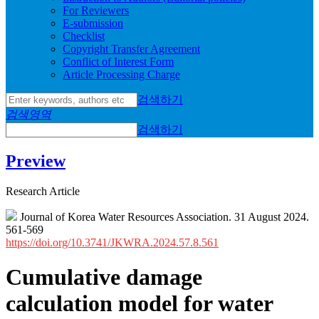
For Reviewers
E-submission
Checklist
Copyright Transfer Agreement
Conflict of Interest Form
Article Processing Charge
검색하기
검색영역
검색하기
Preview
Research Article
Journal of Korea Water Resources Association. 31 August 2024.
561-569
https://doi.org/10.3741/JKWRA.2024.57.8.561
Cumulative damage
calculation model for water