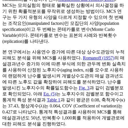
MCS는 모의실험의 형태로 불확실한 상황에서 의사결정을 하
기 위한 확률적분포를 무작위로 생성하는 방법이다. MCS 연
구는 두 가지 유형의 사양을 다르게 지정할 수 있으며 첫 번째
는 조작요인(manipulated factors)인 모집단의 사양(population
specification)이고 두 번째는 몬테카를로 변수(Monte Carlo
Variable)이다. 몬테카를로 변수는 표본의 사례와 반복횟수
(replication)를 나타낸다.
본 연구에서는 사용연수 증가에 따른 대상 상수도관망의 누적
피해도 분석을 위해 MCS를 사용하였다.
Romanoff (1957)
의 매
설경과년수 증가와 이에 따른 부식에 의한 관두께 변화 실측치
를 사용하여 산정된 노후지수(aging index,
n
)를 모수로 사용하
여 랜덤하게 난수를 발생시켜 개별상수도관의 매설 경과년도
에 따른 노후도 값을 확장하여 피해도를 분석하였다. 난수를
발생시킨 노후지수의 확률밀도함수는
Fig. 3
과 같이 검벨분포
로 확인되었다. 아래
Eq. (5)
는 노후지수의 검벨분포 함수이고
통계적 특성 분석결과
Table 1
과 같이 평균은 0.08, 축척계수(κ)
는 37.43, 형상계수(λ)는 0.064, COV (Coefficient of variation)는
0.427로 나타났다. 통계적 특성결과를 사용하여 MCS를 통해
매설경과년도 50년, 반복횟수 1,000회를 적용하여 개별관로에
대한 피해도 분석을 진행하였다.