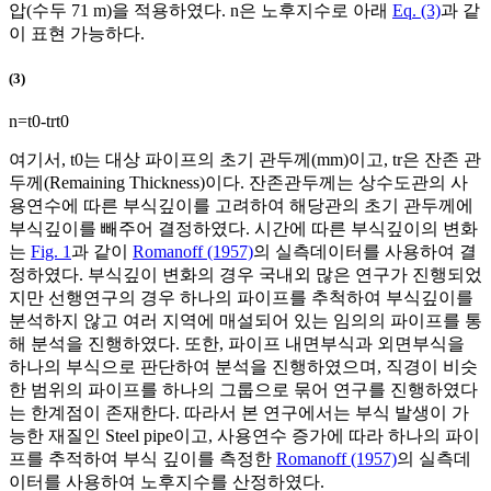
압(수두 71 m)을 적용하였다.
n
은 노후지수로 아래
Eq. (3)
과 같
이 표현 가능하다.
(3)
n
=
t
0
-
t
r
t
0
여기서,
t
0
는 대상 파이프의 초기 관두께(mm)이고,
t
r
은 잔존 관
두께(Remaining Thickness)이다. 잔존관두께는 상수도관의 사
용연수에 따른 부식깊이를 고려하여 해당관의 초기 관두께에
부식깊이를 빼주어 결정하였다. 시간에 따른 부식깊이의 변화
는
Fig. 1
과 같이
Romanoff (1957)
의 실측데이터를 사용하여 결
정하였다. 부식깊이 변화의 경우 국내외 많은 연구가 진행되었
지만 선행연구의 경우 하나의 파이프를 추척하여 부식깊이를
분석하지 않고 여러 지역에 매설되어 있는 임의의 파이프를 통
해 분석을 진행하였다. 또한, 파이프 내면부식과 외면부식을
하나의 부식으로 판단하여 분석을 진행하였으며, 직경이 비슷
한 범위의 파이프를 하나의 그룹으로 묶어 연구를 진행하였다
는 한계점이 존재한다. 따라서 본 연구에서는 부식 발생이 가
능한 재질인 Steel pipe이고, 사용연수 증가에 따라 하나의 파이
프를 추적하여 부식 깊이를 측정한
Romanoff (1957)
의 실측데
이터를 사용하여 노후지수를 산정하였다.