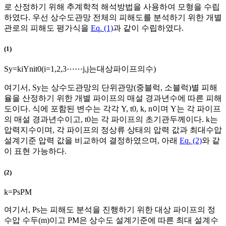
로 산정하기 위해 추계학적 해석방법을 사용하여 모형을 수립
하였다. 우선 상수도관망 전체의 피해도를 분석하기 위한 개별
관로의 피해도 평가식을
Eq. (1)
과 같이 수립하였다.
(1)
S
y
=
k
i
Y
n
i
t
0
(
i
=
1
,
2
,
3
⋯
⋯
j
,
j
는
대상
파
이
프
의
수
)
여기서,
S
y
는 상수도관망의 단위관망(중블럭, 소블럭)별 피해
율을 산정하기 위한 개별 파이프의 매설 경과년수에 따른 피해
도이다. 식에 포함된 변수는 각각
Y
,
t
0
,
k
,
n
이며
Y
는 각 파이프
의 매설 경과년수이고,
t
0
는 각 파이프의 초기관두께이다.
k
는
압력지수이며, 각 파이프의 정상류 상태의 압력 값과 최대수압
설계기준 압력 값을 비교하여 결정하였으며, 아래
Eq. (2)
와 같
이 표현 가능하다.
(2)
k
=
P
s
P
M
여기서,
P
s
는 피해도 분석을 진행하기 위한 대상 파이프의 정
수압 수두(m)이고
P
M
은 상수도 설계기준에 따른 최대 설계수