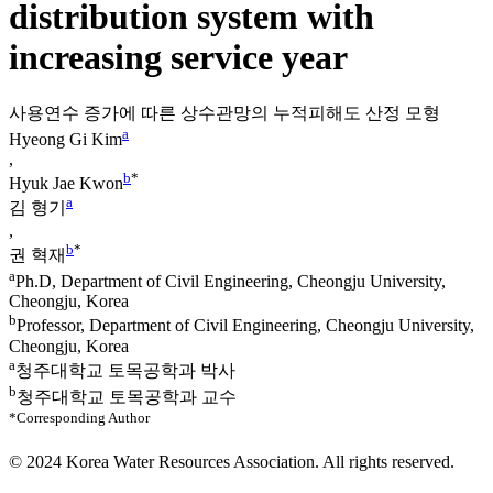
distribution system with
increasing service year
사용연수 증가에 따른 상수관망의 누적피해도 산정 모형
a
Hyeong Gi Kim
,
b
*
Hyuk Jae Kwon
a
김 형기
,
b
*
권 혁재
a
Ph.D, Department of Civil Engineering, Cheongju University,
Cheongju, Korea
b
Professor, Department of Civil Engineering, Cheongju University,
Cheongju, Korea
a
청주대학교 토목공학과 박사
b
청주대학교 토목공학과 교수
*Corresponding Author
© 2024 Korea Water Resources Association. All rights reserved.