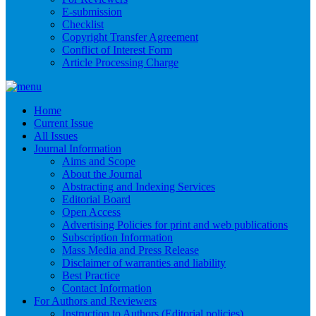
E-submission
Checklist
Copyright Transfer Agreement
Conflict of Interest Form
Article Processing Charge
Home
Current Issue
All Issues
Journal Information
Aims and Scope
About the Journal
Abstracting and Indexing Services
Editorial Board
Open Access
Advertising Policies for print and web publications
Subscription Information
Mass Media and Press Release
Disclaimer of warranties and liability
Best Practice
Contact Information
For Authors and Reviewers
Instruction to Authors (Editorial policies)