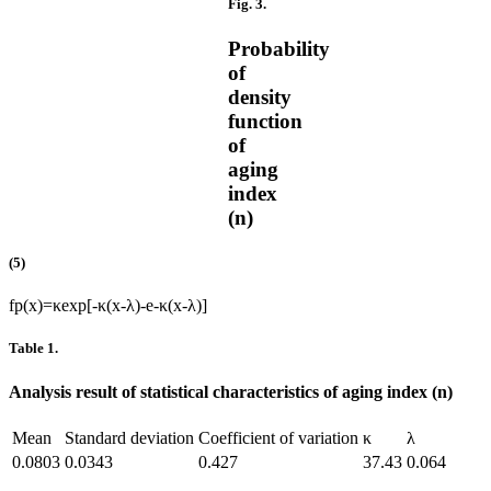
Fig. 3.
Probability
of
density
function
of
aging
index
(
n
)
(5)
f
p
(
x
)
=
κ
e
x
p
[
-
κ
(
x
-
λ
)
-
e
-
κ
(
x
-
λ
)
]
Table 1.
Analysis result of statistical characteristics of aging index (
n
)
Mean
Standard deviation
Coefficient of variation
κ
λ
0.0803
0.0343
0.427
37.43
0.064