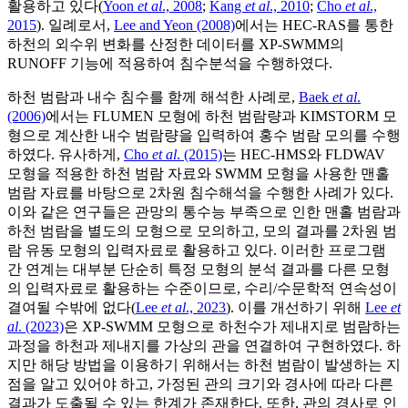
활용하고 있다(
Yoon
et al
., 2008
;
Kang
et al
., 2010
;
Cho
et al
.,
2015
). 일례로서,
Lee and Yeon (2008)
에서는 HEC-RAS를 통한
하천의 외수위 변화를 산정한 데이터를 XP-SWMM의
RUNOFF 기능에 적용하여 침수분석을 수행하였다.
하천 범람과 내수 침수를 함께 해석한 사례로,
Baek
et al
.
(2006)
에서는 FLUMEN 모형에 하천 범람량과 KIMSTORM 모
형으로 계산한 내수 범람량을 입력하여 홍수 범람 모의를 수행
하였다. 유사하게,
Cho
et al
. (2015)
는 HEC-HMS와 FLDWAV
모형을 적용한 하천 범람 자료와 SWMM 모형을 사용한 맨홀
범람 자료를 바탕으로 2차원 침수해석을 수행한 사례가 있다.
이와 같은 연구들은 관망의 통수능 부족으로 인한 맨홀 범람과
하천 범람을 별도의 모형으로 모의하고, 모의 결과를 2차원 범
람 유동 모형의 입력자료로 활용하고 있다. 이러한 프로그램
간 연계는 대부분 단순히 특정 모형의 분석 결과를 다른 모형
의 입력자료로 활용하는 수준이므로, 수리/수문학적 연속성이
결여될 수밖에 없다(
Lee
et al
., 2023
). 이를 개선하기 위해
Lee
et
al
. (2023)
은 XP-SWMM 모형으로 하천수가 제내지로 범람하는
과정을 하천과 제내지를 가상의 관을 연결하여 구현하였다. 하
지만 해당 방법을 이용하기 위해서는 하천 범람이 발생하는 지
점을 알고 있어야 하고, 가정된 관의 크기와 경사에 따라 다른
결과가 도출될 수 있는 한계가 존재한다. 또한, 관의 경사로 인