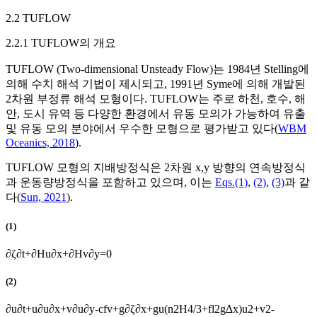
2.2 TUFLOW
2.2.1 TUFLOW의 개요
TUFLOW (Two-dimensional Unsteady Flow)는 1984년 Stelling에
의해 수치 해석 기법이 제시되고, 1991년 Syme에 의해 개발된
2차원 부정류 해석 모형이다. TUFLOW는 주로 하천, 호수, 해
안, 도시 유역 등 다양한 환경에서 유동 모의가 가능하여 유출
및 유동 모의 분야에서 우수한 모형으로 평가받고 있다(
WBM
Oceanics, 2018
).
TUFLOW 모형의 지배방정식은 2차원
x
,
y
방향의 연속방정식
과 운동량방정식을 포함하고 있으며, 이는
Eqs.(1)
,
(2)
,
(3)
과 같
다(
Sun, 2021
).
(1)
∂
ζ
∂
t
+
∂
H
u
∂
x
+
∂
H
v
∂
y
=
0
(2)
∂
u
∂
t
+
u
∂
u
∂
x
+
v
∂
u
∂
y
-
c
f
v
+
g
∂
ζ
∂
x
+
g
u
(
n
2
H
4
/
3
+
f
l
2
g
∆
x
)
u
2
+
v
2
-