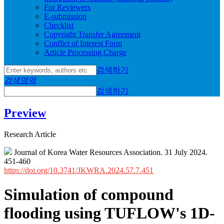
For Reviewers
E-submission
Checklist
Copyright Transfer Agreement
Conflict of Interest Form
Article Processing Charge
검색하기
검색영역
검색하기
Preview
Research Article
Journal of Korea Water Resources Association. 31 July 2024.
451-460
https://doi.org/10.3741/JKWRA.2024.57.7.451
Simulation of compound
flooding using TUFLOW's 1D-