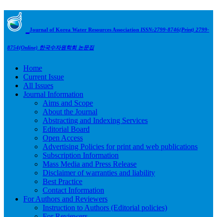
Journal of Korea Water Resources Association
ISSN:2799-8746(Print) 2799-
8754(Online)
한국수자원학회 논문집
Home
Current Issue
All Issues
Journal Information
Aims and Scope
About the Journal
Abstracting and Indexing Services
Editorial Board
Open Access
Advertising Policies for print and web publications
Subscription Information
Mass Media and Press Release
Disclaimer of warranties and liability
Best Practice
Contact Information
For Authors and Reviewers
Instruction to Authors (Editorial policies)
For Reviewers