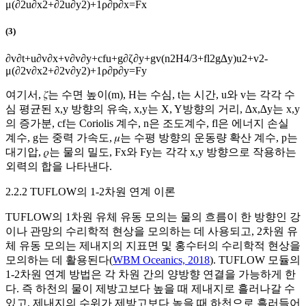
μ
(
∂
2
u
∂
x
2
+
∂
2
u
∂
y
2
)
+
1
ρ
∂
p
∂
x
=
F
x
(3)
∂
v
∂
t
+
u
∂
v
∂
x
+
v
∂
v
∂
y
+
c
f
u
+
g
∂
ζ
∂
y
+
g
v
(
n
2
H
4
/
3
+
f
l
2
g
∆
y
)
u
2
+
v
2
-
μ
(
∂
2
v
∂
x
2
+
∂
2
v
∂
y
2
)
+
1
ρ
∂
p
∂
y
=
F
y
여기서, 𝜁는 수면 높이(m),
H
는 수심,
t
는 시간,
u
와
v
는 각각 수
심 평균된
x
,
y
방향의 유속,
x
,
y
는 X, Y방향의 거리,
∆
x
,
∆
y
는
x
,
y
의 증가분,
c
f
는 Coriolis 계수,
n
은 조도계수,
f
l
은 에너지 손실
계수,
g
는 중력 가속도, 𝜇는 수평 방향의 운동량 확산 계수,
p
는
대기압, 𝜌는 물의 밀도,
F
x
와
F
y
는 각각
x
,
y
방향으로 작용하는
외력의 합을 나타낸다.
2.2.2 TUFLOW의 1-2차원 연계 이론
TUFLOW의 1차원 유체 유동 모의는 물의 흐름이 한 방향인 강
이나 관망의 수리학적 현상을 모의하는 데 사용되고, 2차원 유
체 유동 모의는 제내지의 지표면 및 홍수터의 수리학적 현상을
모의하는 데 활용된다(
WBM Oceanics, 2018
). TUFLOW 모듈의
1-2차원 연계 방법은 각 차원 간의 양방향 연결을 가능하게 한
다. 즉 하천의 물이 제방고보다 높을 때 제내지로 흘러나갈 수
있고, 제내지의 수위가 제방고보다 높을 때 하천으로 흘러들어