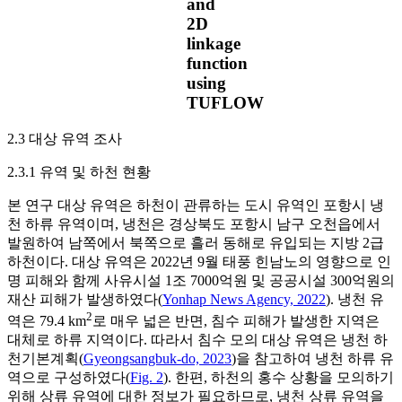
and
2D
linkage
function
using
TUFLOW
2.3 대상 유역 조사
2.3.1 유역 및 하천 현황
본 연구 대상 유역은 하천이 관류하는 도시 유역인 포항시 냉
천 하류 유역이며, 냉천은 경상북도 포항시 남구 오천읍에서
발원하여 남쪽에서 북쪽으로 흘러 동해로 유입되는 지방 2급
하천이다. 대상 유역은 2022년 9월 태풍 힌남노의 영향으로 인
명 피해와 함께 사유시설 1조 7000억원 및 공공시설 300억원의
재산 피해가 발생하였다(
Yonhap News Agency, 2022
). 냉천 유
2
역은 79.4 km
로 매우 넓은 반면, 침수 피해가 발생한 지역은
대체로 하류 지역이다. 따라서 침수 모의 대상 유역은 냉천 하
천기본계획(
Gyeongsangbuk-do, 2023
)을 참고하여 냉천 하류 유
역으로 구성하였다(
Fig. 2
). 한편, 하천의 홍수 상황을 모의하기
위해 상류 유역에 대한 정보가 필요하므로, 냉천 상류 유역을