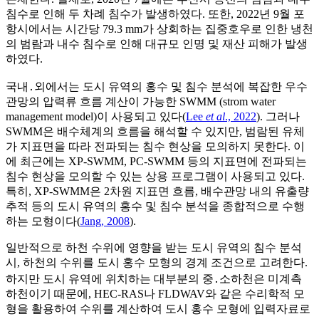
침수로 인해 두 차례 침수가 발생하였다. 또한, 2022년 9월 포
항시에서는 시간당 79.3 mm가 상회하는 집중호우로 인한 냉천
의 범람과 내수 침수로 인해 대규모 인명 및 재산 피해가 발생
하였다.
국내․외에서는 도시 유역의 홍수 및 침수 분석에 복잡한 우수
관망의 압력류 흐름 계산이 가능한 SWMM (strom water
management model)이 사용되고 있다(
Lee
et al
., 2022
). 그러나
SWMM은 배수체계의 흐름을 해석할 수 있지만, 범람된 유체
가 지표면을 따라 전파되는 침수 현상을 모의하지 못한다. 이
에 최근에는 XP-SWMM, PC-SWMM 등의 지표면에 전파되는
침수 현상을 모의할 수 있는 상용 프로그램이 사용되고 있다.
특히, XP-SWMM은 2차원 지표면 흐름, 배수관망 내의 유출량
추적 등의 도시 유역의 홍수 및 침수 분석을 종합적으로 수행
하는 모형이다(
Jang, 2008
).
일반적으로 하천 수위에 영향을 받는 도시 유역의 침수 분석
시, 하천의 수위를 도시 홍수 모형의 경계 조건으로 고려한다.
하지만 도시 유역에 위치하는 대부분의 중․소하천은 미계측
하천이기 때문에, HEC-RAS나 FLDWAV와 같은 수리학적 모
형을 활용하여 수위를 계산하여 도시 홍수 모형에 입력자료로