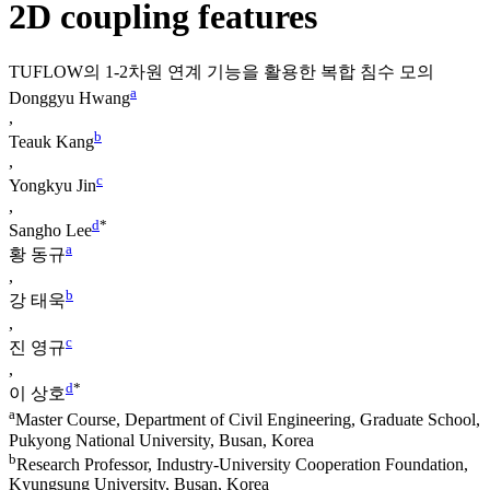
2D coupling features
TUFLOW의 1-2차원 연계 기능을 활용한 복합 침수 모의
a
Donggyu Hwang
,
b
Teauk Kang
,
c
Yongkyu Jin
,
d
*
Sangho Lee
a
황 동규
,
b
강 태욱
,
c
진 영규
,
d
*
이 상호
a
Master Course, Department of Civil Engineering, Graduate School,
Pukyong National University, Busan, Korea
b
Research Professor, Industry-University Cooperation Foundation,
Kyungsung University, Busan, Korea