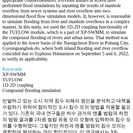
appropriate countermeasures. Previous studies in Korea have
performed flood simulations by inputting the results of manhole
overflow from sewer systems and river overflow into two-
dimensional flood flow simulation models. It, however, is reasonable
to simulate flooding from river and manhole overflows in a complex
manner. In this study, we used the 1D-2D coupling functionality of
the TUFLOW module, which is a part of XP-SWMM, to simulate
the compound flooding of rivers and urban areas. That method was
applied to the lower basin of the Naengcheon River in Pohang City,
Gyeongsangbuk-do, where both inland flooding and river overflow
coincided due to Typhoon Hinnamnor on September 5 and 6, 2022,
to verify its applicability.
Keywords
XP-SWMM
TUFLOW
1D-2D coupling
Compound flooding simulation
빈발하고 있는 도시 지역 침수 피해의 원인을 분석하고 대책을
수립하기 위하여 합리적인 도시 침수 모의 방법을 적용할 필요
가 있다. 기존의 국내 연구들은 하수 관거의 맨홀 범람과 하천
의 범람 결과를 2차원 범람 유동 모의 모형에 입력하여 침수 모
의를 수행하였다. 그렇지만 하천과 맨홀 범람의 침수 모의는
결합하여 분석하는 것이 합리적이다. 이 연구에서는 XP-