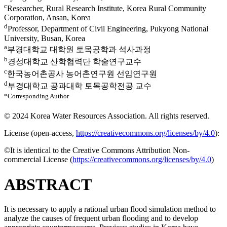
c
Researcher, Rural Research Institute, Korea Rural Community
Corporation, Ansan, Korea
d
Professor, Department of Civil Engineering, Pukyong National
University, Busan, Korea
a
부경대학교 대학원 토목공학과 석사과정
b
경성대학교 산학협력단 학술연구교수
c
한국농어촌공사 농어촌연구원 선임연구원
d
부경대학교 공과대학 토목공학전공 교수
*Corresponding Author
© 2024 Korea Water Resources Association. All rights reserved.
License (
open-access,
https://creativecommons.org/licenses/by/4.0
):
©It is identical to the Creative Commons Attribution Non-
commercial License (
https://creativecommons.org/licenses/by/4.0
)
ABSTRACT
It is necessary to apply a rational urban flood simulation method to
analyze the causes of frequent urban flooding and to develop