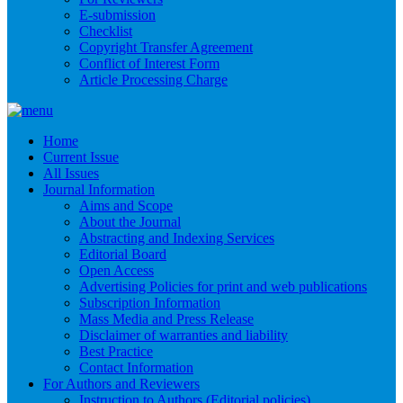
E-submission
Checklist
Copyright Transfer Agreement
Conflict of Interest Form
Article Processing Charge
Home
Current Issue
All Issues
Journal Information
Aims and Scope
About the Journal
Abstracting and Indexing Services
Editorial Board
Open Access
Advertising Policies for print and web publications
Subscription Information
Mass Media and Press Release
Disclaimer of warranties and liability
Best Practice
Contact Information
For Authors and Reviewers
Instruction to Authors (Editorial policies)