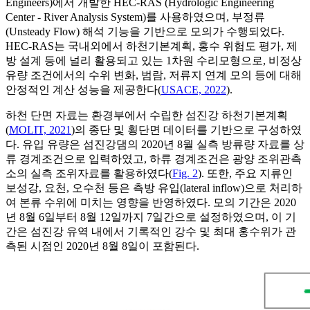
Engineers)에서 개발한 HEC-RAS (Hydrologic Engineering
Center - River Analysis System)를 사용하였으며, 부정류
(Unsteady Flow) 해석 기능을 기반으로 모의가 수행되었다.
HEC-RAS는 국내외에서 하천기본계획, 홍수 위험도 평가, 제
방 설계 등에 널리 활용되고 있는 1차원 수리모형으로, 비정상
유량 조건에서의 수위 변화, 범람, 저류지 연계 모의 등에 대해
안정적인 계산 성능을 제공한다(
USACE, 2022
).
하천 단면 자료는 환경부에서 수립한 섬진강 하천기본계획
(
MOLIT, 2021
)의 종단 및 횡단면 데이터를 기반으로 구성하였
다. 유입 유량은 섬진강댐의 2020년 8월 실측 방류량 자료를 상
류 경계조건으로 입력하였고, 하류 경계조건은 광양 조위관측
소의 실측 조위자료를 활용하였다(
Fig. 2
). 또한, 주요 지류인
보성강, 요천, 오수천 등은 측방 유입(lateral inflow)으로 처리하
여 본류 수위에 미치는 영향을 반영하였다. 모의 기간은 2020
년 8월 6일부터 8월 12일까지 7일간으로 설정하였으며, 이 기
간은 섬진강 유역 내에서 기록적인 강수 및 최대 홍수위가 관
측된 시점인 2020년 8월 8일이 포함된다.