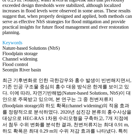
exceeded design thresholds were stabilized, although localized
increases in flood levels were observed in some areas. These results
suggest that, when properly designed and applied, both methods can
serve as effective NbS strategies for flood mitigation and provide
practical insights for future flood management and river restoration
planning.
Keywords
Nature-based Solutions (NbS)
Floodplain storage
Channel widening
Flood control
Seomjin River basin
최근 기후변화로 인한 극한강우와 홍수 발생이 빈번해지면서,
기존 인공 구조물 중심의 홍수 대응 방식은 한계를 보이고 있
다. 이에 따라, 자연기반해법(Nature-based Solutions, NbS)이 대
안으로 주목받고 있으며, 본 연구는 그 중 천변저류지
(floodplain storage)와 하도 확폭(channel widening)의 적용 효과
를 정량적으로 분석하였다. 2020년 섬진강 본류의 홍수사상을
대상으로 HEC-RAS 1차원 수리모형을 구축하고, 7개 지점에
서 첨두 수위 변화를 분석한 결과, 천변저류지는 최대 0.91 m,
하도 확폭은 최대 0.29 m의 수위 저감 효과를 나타냈다. 특히