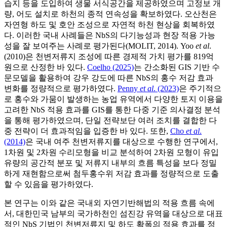
습지 등을 도입하여 생물 서식공간을 제공하였으며 고정보 개
량, 어도 설치로 하천의 종적 연속성을 확보하였다. 오산천은
자연형 하도 및 호안 조성으로 자연적 하천 현상을 회복하였
다. 이러한 국내 사례들은 NbS의 다기능성과 현장 적용 가능
성을 잘 보여주는 사례로 평가된다(MOLIT, 2014). Yoo
et al
.
(2010)은 천변저류지 조성에 따른 경제적 가치 평가를 819억
원으로 산정한 바 있다.
Coelho (2025)
는 간소화된 GIS 기반 수
문모델을 활용하여 강우 강도에 따른 NbS의 홍수 저감 효과
변화를 정량적으로 평가하였다.
Penny
et al
. (2023)
은 주기적으
로 홍수와 가뭄이 발생하는 농업 유역에서 다양한 토지 이용을
고려한 NbS 적용 효과를 GIS를 통한 다중 기준 의사결정 분석
을 통해 평가하였으며, 단일 전략보단 여러 조치를 결합한 다
중 전략이 더 효과적임을 입증한 바 있다. 또한,
Cho
et al
.
(2014)
은 국내 여주 천변저류지를 대상으로 수행한 연구에서,
1차원 및 2차원 수리모형을 비교 분석하여 2차원 모형이 유입
유량의 공간적 분포 및 저류지 내부의 흐름 특성을 보다 정밀
하게 재현함으로써 첨두홍수위 저감 효과를 정량적으로 도출
할 수 있음을 평가하였다.
본 연구는 이와 같은 국내외 자연기반해법의 적용 흐름 속에
서, 대한민국 남부의 국가하천인 섬진강 유역을 대상으로 대표
적인 NbS 기법인 천변저류지 및 하도 확폭의 적용 효과를 정