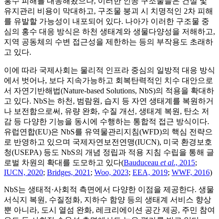
홍수 피해를 대응해왔으나, 이러한 인공 구조물들은 건설 및
유지관리 비용이 막대하고, 구조물 붕괴 시 치명적인 2차 피해
를 유발할 가능성이 내포되어 있다. 나아가 이러한 구조물 중
심의 홍수 대응 방식은 하천 생태계와 생물다양성을 저해하고,
지역 공동체의 수변 접근성을 제한하는 등의 부작용도 초래하
고 있다.
이에 따라 국제사회는 물리적 인프라 중심의 일방적 대응 방식
에서 벗어나, 보다 지속가능하고 회복탄력적인 치수 대안으로
서 자연기반해법(Nature-based Solutions, NbS)의 적용을 확대하
고 있다. NbS는 하천, 범람원, 습지 등 자연 생태계를 복원하거
나 보전함으로써, 유량 완화, 수질 개선, 생태계 복원, 탄소 저
감 등 다양한 기능을 동시에 수행하는 통합적 접근 방식이다.
유럽연합(EU)은 NbS를 유역물관리지침(WFD)의 핵심 전략으
로 반영하고 있으며 국제자연보전연맹(IUCN), 미국 환경보호
청(USEPA) 등도 NbS의 개념 정립과 적용 지침 수립을 통해 글
로벌 차원의 확대를 도모하고 있다(
Bauduceau
et al
., 2015
;
IUCN, 2020
;
Bridges, 2021
;
Woo, 2023
;
EEA, 2019
;
WWF, 2016
)
NbS는 생태적·사회적 측면에서 다양한 이점을 제공한다. 생물
서식지 복원, 수질정화, 지하수 함양 등의 생태계 서비스 향상
뿐 아니라, 도시 열섬 완화, 레크리에이션 공간 제공, 주민 참여