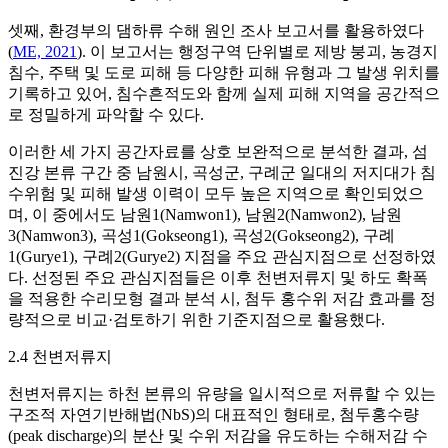
셋째, 환경부의 댐하류 수해 원인 조사 보고서를 활용하였다
(
ME, 2021
). 이 보고서는 행정구역 단위별로 제방 붕괴, 농경지
침수, 주택 및 도로 피해 등 다양한 피해 유형과 그 발생 위치를
기록하고 있어, 침수흔적도와 함께 실제 피해 지역을 공간적으
로 정밀하게 파악할 수 있다.
이러한 세 가지 공간자료를 상호 보완적으로 분석한 결과, 섬
진강 본류 구간 중 남원시, 곡성군, 구례군 일대의 저지대가 침
수위험 및 피해 발생 이력이 모두 높은 지역으로 확인되었으
며, 이 중에서도 남원1(Namwon1), 남원2(Namwon2), 남원
3(Namwon3), 곡성1(Gokseong1), 곡성2(Gokseong2), 구례
1(Gurye1), 구례2(Gurye2) 지점을 주요 관심지점으로 선정하였
다. 선정된 주요 관심지점들은 이후 천변저류지 및 하도 확폭
을 적용한 수리모형 결과 분석 시, 첨두 홍수위 저감 효과를 정
량적으로 비교·검토하기 위한 기준지점으로 활용했다.
2.4 천변저류지
천변저류지는 하천 본류의 유량을 일시적으로 저류할 수 있는
구조적 자연기반해법(NbS)의 대표적인 형태로, 첨두홍수량
(peak discharge)의 분산 및 수위 저감을 유도하는 수해저감 수