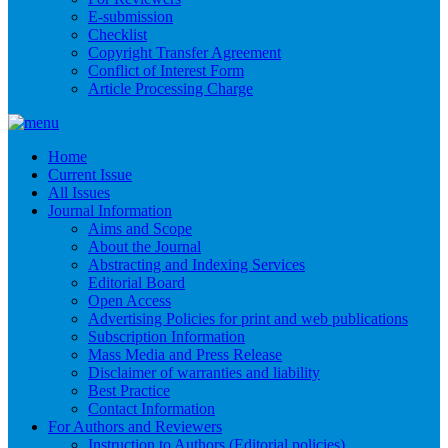
E-submission
Checklist
Copyright Transfer Agreement
Conflict of Interest Form
Article Processing Charge
Home
Current Issue
All Issues
Journal Information
Aims and Scope
About the Journal
Abstracting and Indexing Services
Editorial Board
Open Access
Advertising Policies for print and web publications
Subscription Information
Mass Media and Press Release
Disclaimer of warranties and liability
Best Practice
Contact Information
For Authors and Reviewers
Instruction to Authors (Editorial policies)