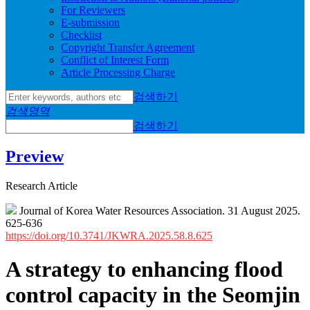
For Reviewers
E-submission
Checklist
Copyright Transfer Agreement
Conflict of Interest Form
Article Processing Charge
검색하기
검색영역
검색하기
Preview
Research Article
Journal of Korea Water Resources Association. 31 August 2025.
625-636
https://doi.org/10.3741/JKWRA.2025.58.8.625
A strategy to enhancing flood
control capacity in the Seomjin