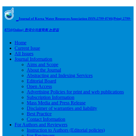
Journal of Korea Water Resources Association
ISSN:2799-8746(Print) 2799-
8754(Online)
한국수자원학회 논문집
Home
Current Issue
All Issues
Journal Information
Aims and Scope
About the Journal
Abstracting and Indexing Services
Editorial Board
Open Access
Advertising Policies for print and web publications
Subscription Information
Mass Media and Press Release
Disclaimer of warranties and liability
Best Practice
Contact Information
For Authors and Reviewers
Instruction to Authors (Editorial policies)
For Reviewers