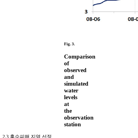
Fig. 3.
Comparison
of
observed
and
simulated
water
levels
at
the
observation
station
2.3 홍수피해 지역 선정