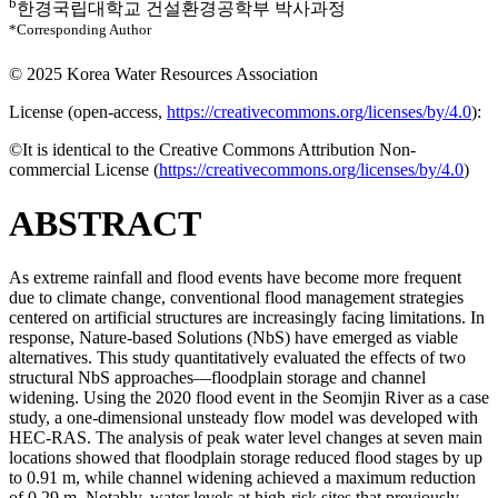
b
한경국립대학교 건설환경공학부 박사과정
*Corresponding Author
© 2025 Korea Water Resources Association
License (
open-access,
https://creativecommons.org/licenses/by/4.0
):
©It is identical to the Creative Commons Attribution Non-
commercial License (
https://creativecommons.org/licenses/by/4.0
)
ABSTRACT
As extreme rainfall and flood events have become more frequent
due to climate change, conventional flood management strategies
centered on artificial structures are increasingly facing limitations. In
response, Nature-based Solutions (NbS) have emerged as viable
alternatives. This study quantitatively evaluated the effects of two
structural NbS approaches—floodplain storage and channel
widening. Using the 2020 flood event in the Seomjin River as a case
study, a one-dimensional unsteady flow model was developed with
HEC-RAS. The analysis of peak water level changes at seven main
locations showed that floodplain storage reduced flood stages by up
to 0.91 m, while channel widening achieved a maximum reduction
of 0.29 m. Notably, water levels at high-risk sites that previously