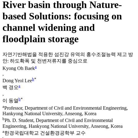
River basin through Nature-
based Solutions: focusing on
channel widening and
floodplain storage
자연기반해법을 적용한 섬진강 유역의 홍수조절능력 제고 방
안: 하도확폭 및 천변저류지를 중심으로
a
Kyong Oh Baek
,
b
*
Dong Yeol Lee
a
백 경오
,
b
*
이 동열
a
Professor, Department of Civil and Environmental Engineering,
Hankyong National University, Anseong, Korea
b
Ph. D. Student, Department of Civil and Environmental
Engineering, Hankyong National University, Anseong, Korea
a
한경국립대학교 건설환경공학부 교수