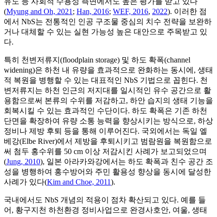
유도 등 사회적 수용성 측면에서도 높은 평가를 받고 있다
(
Myung and Oh, 2021
;
Han, 2016
;
WEF, 2016
,
2022
). 이러한 점
에서 NbS는 전통적인 인공 구조물 중심의 치수 전략을 보완하
거나 대체할 수 있는 실현 가능성 높은 대안으로 주목받고 있
다.
특히 천변저류지(floodplain storage) 및 하도 확폭(channel
widening)은 하천 내 유량을 효과적으로 완화하는 동시에, 생태
적 복원을 병행할 수 있는 대표적인 NbS 기법으로 꼽힌다. 천
변저류지는 하천 인근의 저지대를 일시적인 유수 공간으로 활
용함으로써 본류의 수위를 저감하고, 하안 습지의 생태 기능을
회복시킬 수 있는 효과적인 수단이다. 하도 확폭은 기존 하천
단면을 확장하여 유량 소통 능력을 향상시키는 방식으로, 하상
정비나 제방 후퇴 등을 통해 이루어진다. 국외에서는 독일 엘
베강(Elbe River)에서 제방을 후퇴시키고 범람원을 복원함으로
써 첨두 홍수위를 50 cm 이상 저감시킨 사례가 보고되었으며
(
Jung, 2010
), 일본 아라카와강에서는 하도 확폭과 친수 공간 조
성을 병행하여 홍수방어와 주민 활용성 향상을 동시에 달성한
사례가 있다(
Kim and Choe, 2011
).
국내에서도 NbS 개념의 적용이 점차 확산되고 있다. 예를 들
어, 황구지천 하천환경 정비사업으로 완경사호안, 여울, 생태