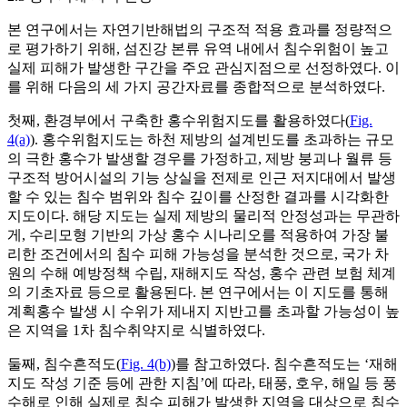
본 연구에서는 자연기반해법의 구조적 적용 효과를 정량적으
로 평가하기 위해, 섬진강 본류 유역 내에서 침수위험이 높고
실제 피해가 발생한 구간을 주요 관심지점으로 선정하였다. 이
를 위해 다음의 세 가지 공간자료를 종합적으로 분석하였다.
첫째, 환경부에서 구축한 홍수위험지도를 활용하였다(
Fig.
4(a)
). 홍수위험지도는 하천 제방의 설계빈도를 초과하는 규모
의 극한 홍수가 발생할 경우를 가정하고, 제방 붕괴나 월류 등
구조적 방어시설의 기능 상실을 전제로 인근 저지대에서 발생
할 수 있는 침수 범위와 침수 깊이를 산정한 결과를 시각화한
지도이다. 해당 지도는 실제 제방의 물리적 안정성과는 무관하
게, 수리모형 기반의 가상 홍수 시나리오를 적용하여 가장 불
리한 조건에서의 침수 피해 가능성을 분석한 것으로, 국가 차
원의 수해 예방정책 수립, 재해지도 작성, 홍수 관련 보험 체계
의 기초자료 등으로 활용된다. 본 연구에서는 이 지도를 통해
계획홍수 발생 시 수위가 제내지 지반고를 초과할 가능성이 높
은 지역을 1차 침수취약지로 식별하였다.
둘째, 침수흔적도(
Fig. 4(b)
)를 참고하였다. 침수흔적도는 ‘재해
지도 작성 기준 등에 관한 지침’에 따라, 태풍, 호우, 해일 등 풍
수해로 인해 실제로 침수 피해가 발생한 지역을 대상으로 침수