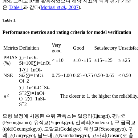
NSE 그리고 R
를 활용하였으며 해당 지표의 식과 평가 기준
은
Table 1
과 같다(
Moriasi
et al
., 2007
).
Table 1.
Performance metrics and rating criteria for model verification
Very
Metrics
Definition
Good
Satisfactory
Unsatisfa
good
PBIAS
∑
i
=
1
n
O
i
-
< ±10
±10~±15
±15~±25
≥ ±25
(%)
S
i
×
100
∑
i
=
1
n
O
i
1
-
∑
i
=
1
n
O
i
-
NSE
S
i
2
∑
i
=
1
n
O
i
-
0.75~1.00
0.65~0.75
0.50~0.65
≤ 0.50
O
i
¯
2
∑
i
=
1
n
O
i
-
O
¯
S
i
-
S
¯
2
∑
i
=
1
n
O
i
-
2
The closer to 1, the higher the reliability
R
O
¯
2
∑
i
=
1
n
S
i
-
S
¯
2
모형 보정에 사용된 수위 관측소는 일중리(Iljungri), 평남리
(Pyeongnamri), 유적교(Yujeokgyo), 신덕리(Sindeokri), 구 금곡교
((old)Geumgokgyo), 고달교(Godalgyo), 예성교(Yeseonggyo), 구
례교(Guryegyo), 남도대교(Namdodaegyo), 고사리(Gosari)로 총