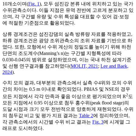
10개소이며(
Fig. 1
), 모두 섬진강 본류 내에 위치하고 있는 국가
수위관측소이다. 이들 지점은 유역 전반에 고르게 분포하고 있
으며, 각 구간별 유량 및 수위 특성을 대표할 수 있어 검·보정
에 적절한 기준점으로 활용되었다.
상류 경계조건은 섬진강댐의 실측 방류량 자료를 적용하였고,
하류 경계조건은 광양 조위관측소의 조위 자료를 기반으로 하
였다. 또한, 모형에서 수위 계산의 정밀도를 높이기 위해 하천
단면의 조도계수(Manning’s n)는 구간별 지형특성에 따라
0.030-0.045의 범위로 설정하였으며, 이는 국내 하천 설계기준
및 선행 연구결과를 참고하였다(
MOLIT, 2021
;
Lee and Baek,
2024
).
수치 모의 결과, 대부분의 관측소에서 실측 수4위와 모의 수위
간의 차이는 0.5 m 이내로 확인되었다. PBIAS 및 NSE의 경우
2
모든 지점에서 각각 만족과 좋음 이상으로 평가되었으며 R
도
모든 지점에서 0.95 이상으로 첨두 홍수위(peak flood stage)의
도달 시점과 크기 모두 전반적으로 양호하게 재현되었다. 수위
의 첨두값 비교 및 평가 지표 결과는
Table 2
에 정리하였으며,
각 관측소에서의 시간별 수위 비교 결과는
Fig. 3
에 시계열 그
래프로 도시하였다.