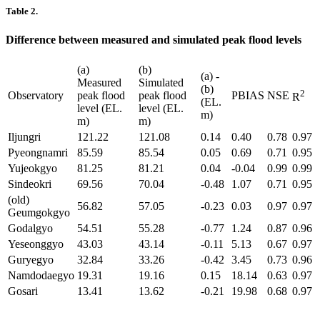
Table 2.
Difference between measured and simulated peak flood levels
(a)
(b)
(a) -
Measured
Simulated
(b)
2
Observatory
peak flood
peak flood
PBIAS
NSE
R
(EL.
level (EL.
level (EL.
m)
m)
m)
Iljungri
121.22
121.08
0.14
0.40
0.78
0.97
Pyeongnamri
85.59
85.54
0.05
0.69
0.71
0.95
Yujeokgyo
81.25
81.21
0.04
-0.04
0.99
0.99
Sindeokri
69.56
70.04
-0.48
1.07
0.71
0.95
(old)
56.82
57.05
-0.23
0.03
0.97
0.97
Geumgokgyo
Godalgyo
54.51
55.28
-0.77
1.24
0.87
0.96
Yeseonggyo
43.03
43.14
-0.11
5.13
0.67
0.97
Guryegyo
32.84
33.26
-0.42
3.45
0.73
0.96
Namdodaegyo
19.31
19.16
0.15
18.14
0.63
0.97
Gosari
13.41
13.62
-0.21
19.98
0.68
0.97