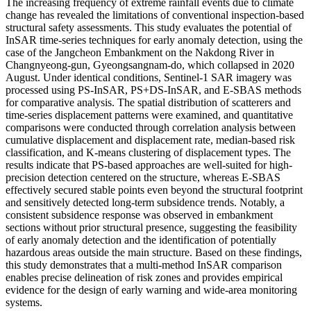
The increasing frequency of extreme rainfall events due to climate
change has revealed the limitations of conventional inspection-based
structural safety assessments. This study evaluates the potential of
InSAR time-series techniques for early anomaly detection, using the
case of the Jangcheon Embankment on the Nakdong River in
Changnyeong-gun, Gyeongsangnam-do, which collapsed in 2020
August. Under identical conditions, Sentinel-1 SAR imagery was
processed using PS-InSAR, PS+DS-InSAR, and E-SBAS methods
for comparative analysis. The spatial distribution of scatterers and
time-series displacement patterns were examined, and quantitative
comparisons were conducted through correlation analysis between
cumulative displacement and displacement rate, median-based risk
classification, and K-means clustering of displacement types. The
results indicate that PS-based approaches are well-suited for high-
precision detection centered on the structure, whereas E-SBAS
effectively secured stable points even beyond the structural footprint
and sensitively detected long-term subsidence trends. Notably, a
consistent subsidence response was observed in embankment
sections without prior structural presence, suggesting the feasibility
of early anomaly detection and the identification of potentially
hazardous areas outside the main structure. Based on these findings,
this study demonstrates that a multi-method InSAR comparison
enables precise delineation of risk zones and provides empirical
evidence for the design of early warning and wide-area monitoring
systems.