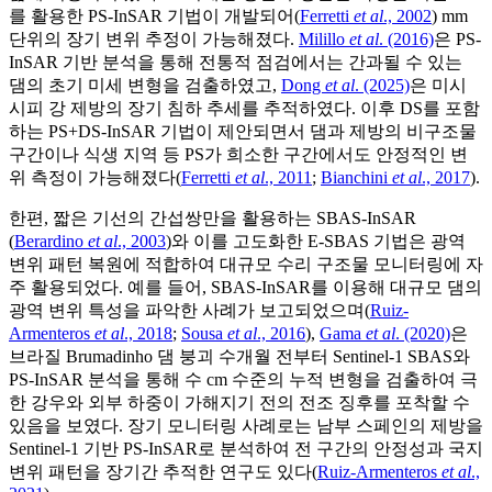
를 활용한 PS-InSAR 기법이 개발되어(
Ferretti
et al
., 2002
) mm
단위의 장기 변위 추정이 가능해졌다.
Milillo
et al
. (2016)
은 PS-
InSAR 기반 분석을 통해 전통적 점검에서는 간과될 수 있는
댐의 초기 미세 변형을 검출하였고,
Dong
et al
. (2025)
은 미시
시피 강 제방의 장기 침하 추세를 추적하였다. 이후 DS를 포함
하는 PS+DS-InSAR 기법이 제안되면서 댐과 제방의 비구조물
구간이나 식생 지역 등 PS가 희소한 구간에서도 안정적인 변
위 측정이 가능해졌다(
Ferretti
et al
., 2011
;
Bianchini
et al
., 2017
).
한편, 짧은 기선의 간섭쌍만을 활용하는 SBAS-InSAR
(
Berardino
et al
., 2003
)와 이를 고도화한 E-SBAS 기법은 광역
변위 패턴 복원에 적합하여 대규모 수리 구조물 모니터링에 자
주 활용되었다. 예를 들어, SBAS-InSAR를 이용해 대규모 댐의
광역 변위 특성을 파악한 사례가 보고되었으며(
Ruiz-
Armenteros
et al
., 2018
;
Sousa
et al
., 2016
),
Gama
et al
. (2020)
은
브라질 Brumadinho 댐 붕괴 수개월 전부터 Sentinel-1 SBAS와
PS-InSAR 분석을 통해 수 cm 수준의 누적 변형을 검출하여 극
한 강우와 외부 하중이 가해지기 전의 전조 징후를 포착할 수
있음을 보였다. 장기 모니터링 사례로는 남부 스페인의 제방을
Sentinel-1 기반 PS-InSAR로 분석하여 전 구간의 안정성과 국지
변위 패턴을 장기간 추적한 연구도 있다(
Ruiz-Armenteros
et al
.,