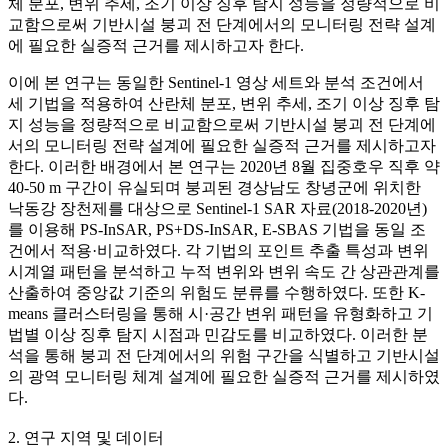
체 분포, 변위 추세, 조기 이상 징후 탐지 성능을 정량적으로 비
교함으로써 기반시설 붕괴 전 단계에서의 모니터링 전략 설계
에 필요한 실증적 근거를 제시하고자 한다.
이에 본 연구는 동일한 Sentinel-1 영상 세트와 분석 조건에서
세 기법을 적용하여 산란체 분포, 변위 추세, 조기 이상 징후 탐
지 성능을 정량적으로 비교함으로써 기반시설 붕괴 전 단계에
서의 모니터링 전략 설계에 필요한 실증적 근거를 제시하고자
한다. 이러한 배경에서 본 연구는 2020년 8월 집중호우 직후 약
40-50 m 구간이 유실되며 붕괴된 경상남도 창녕군에 위치한
낙동강 장천제를 대상으로 Sentinel-1 SAR 자료(2018-2020년)
를 이용해 PS-InSAR, PS+DS-InSAR, E-SBAS 기법을 동일 조
건에서 적용·비교하였다. 각 기법의 포인트 추출 특성과 변위
시계열 패턴을 분석하고 누적 변위와 변위 속도 간 상관관계를
산출하여 중앙값 기준의 위험도 분류를 수행하였다. 또한 K-
means 클러스터링을 통해 시·공간 변위 패턴을 유형화하고 기
법별 이상 징후 탐지 시점과 민감도를 비교하였다. 이러한 분
석을 통해 붕괴 전 단계에서의 위험 구간을 식별하고 기반시설
의 광역 모니터링 체계 설계에 필요한 실증적 근거를 제시하였
다.
2. 연구 지역 및 데이터