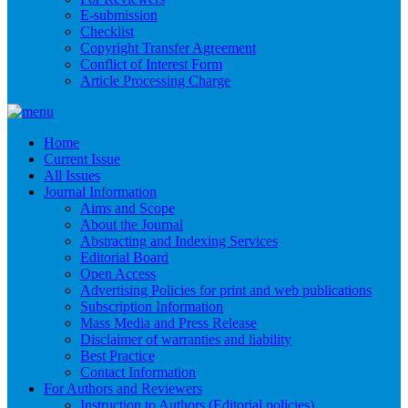
E-submission
Checklist
Copyright Transfer Agreement
Conflict of Interest Form
Article Processing Charge
Home
Current Issue
All Issues
Journal Information
Aims and Scope
About the Journal
Abstracting and Indexing Services
Editorial Board
Open Access
Advertising Policies for print and web publications
Subscription Information
Mass Media and Press Release
Disclaimer of warranties and liability
Best Practice
Contact Information
For Authors and Reviewers
Instruction to Authors (Editorial policies)