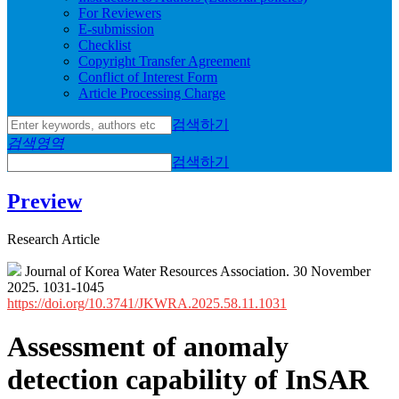
For Reviewers
E-submission
Checklist
Copyright Transfer Agreement
Conflict of Interest Form
Article Processing Charge
검색하기
검색영역
검색하기
Preview
Research Article
Journal of Korea Water Resources Association. 30 November
2025. 1031-1045
https://doi.org/10.3741/JKWRA.2025.58.11.1031
Assessment of anomaly
detection capability of InSAR