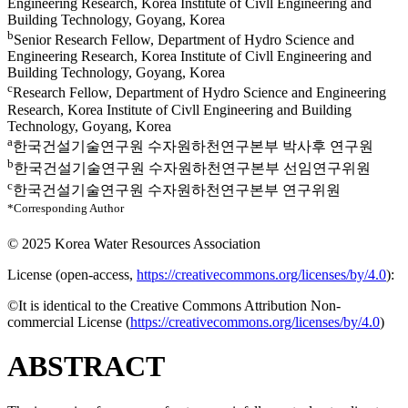
Engineering Research, Korea Institute of Civll Engineering and
Building Technology, Goyang, Korea
b
Senior Research Fellow, Department of Hydro Science and
Engineering Research, Korea Institute of Civll Engineering and
Building Technology, Goyang, Korea
c
Research Fellow, Department of Hydro Science and Engineering
Research, Korea Institute of Civll Engineering and Building
Technology, Goyang, Korea
a
한국건설기술연구원 수자원하천연구본부 박사후 연구원
b
한국건설기술연구원 수자원하천연구본부 선임연구위원
c
한국건설기술연구원 수자원하천연구본부 연구위원
*Corresponding Author
© 2025 Korea Water Resources Association
License (
open-access,
https://creativecommons.org/licenses/by/4.0
):
©It is identical to the Creative Commons Attribution Non-
commercial License (
https://creativecommons.org/licenses/by/4.0
)
ABSTRACT