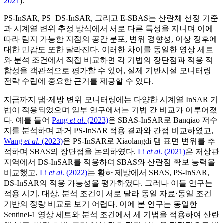
2021
).
PS-InSAR, PS+DS-InSAR, 그리고 E-SBAS는 산란체 선정 기준
과 시계열 변위 추정 방식에서 서로 다른 특성을 지니며 이에
따라 탐지 가능한 지점의 공간 분포, 변위 경향성, 이상 징후에
대한 민감도 또한 달라진다. 이러한 차이를 동일한 영상 세트
와 분석 조건에서 직접 비교하면 각 기법의 장단점과 적용 적
합성을 객관적으로 평가할 수 있어, 실제 기반시설 모니터링
전략 수립에 중요한 근거를 제공할 수 있다.
지금까지 댐·제방 변위 모니터링에는 다양한 시계열 InSAR 기
법이 적용되었으며 일부 연구에서는 기법 간 비교가 이루어졌
다. 예를 들어
Pang
et al
. (2023)
은 SBAS-InSAR로 Banqiao 저수
지를 분석하며 과거 PS-InSAR 적용 결과와 간접 비교하였고,
Wang
et al
. (2023)
은 PS-InSAR로 Xiaolangdi 댐 표면 변위를 추
적하며 SBAS의 장단점을 논의하였다.
Li
et al
. (2021)
은 저상관
지역에서 DS-InSAR를 적용하여 SBAS와 산란점 확보 능력을
비교했고,
Li
et al
. (2022)
는 황하 제방에서 SBAS, PS-InSAR,
DS-InSAR의 적용 가능성을 평가하였다. 그러나 이들 연구는
적용 시기, 대상, 분석 조건이 서로 달라 동일 자료·동일 조건
기반의 정량 비교로 보기 어렵다. 이에 본 연구는 동일한
Sentinel-1 영상 세트와 분석 조건에서 세 기법을 적용하여 산란