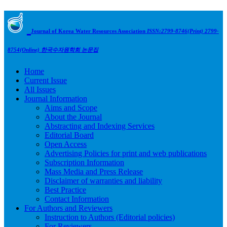
Journal of Korea Water Resources Association
ISSN:2799-8746(Print) 2799-
8754(Online)
한국수자원학회 논문집
Home
Current Issue
All Issues
Journal Information
Aims and Scope
About the Journal
Abstracting and Indexing Services
Editorial Board
Open Access
Advertising Policies for print and web publications
Subscription Information
Mass Media and Press Release
Disclaimer of warranties and liability
Best Practice
Contact Information
For Authors and Reviewers
Instruction to Authors (Editorial policies)
For Reviewers