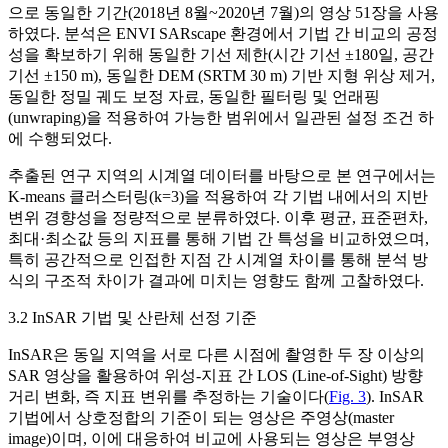
으로 동일한 기간(2018년 8월~2020년 7월)의 영상 51장을 사용
하였다. 분석은 ENVI SARscape 환경에서 기법 간 비교의 공정
성을 확보하기 위해 동일한 기선 제한(시간 기선 ±180일, 공간
기선 ±150 m), 동일한 DEM (SRTM 30 m) 기반 지형 위상 제거,
동일한 정밀 궤도 보정 자료, 동일한 필터링 및 언래핑
(unwraping)을 적용하여 가능한 범위에서 일관된 설정 조건 하
에 수행되었다.
추출된 연구 지역의 시계열 데이터를 바탕으로 본 연구에서는
K-means 클러스터링(k=3)을 적용하여 각 기법 내에서의 지반
변위 경향성을 정량적으로 분류하였다. 이후 평균, 표준편차,
최대·최소값 등의 지표를 통해 기법 간 특성을 비교하였으며,
특히 공간적으로 인접한 지점 간 시계열 차이를 통해 분석 방
식의 구조적 차이가 결과에 미치는 영향도 함께 고찰하였다.
3.2 InSAR 기법 및 산란체 선정 기준
InSAR은 동일 지역을 서로 다른 시점에 촬영한 두 장 이상의
SAR 영상을 활용하여 위성-지표 간 LOS (Line-of-Sight) 방향
거리 변화, 즉 지표 변위를 추정하는 기술이다(
Fig. 3
). InSAR
기법에서 상호정합의 기준이 되는 영상은 주영상(master
image)이며, 이에 대응하여 비교에 사용되는 영상은 부영상