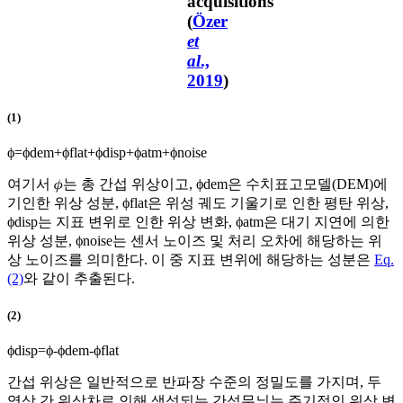
acquisitions
(
Özer
et
al
.,
2019
)
(1)
ϕ
=
ϕ
d
e
m
+
ϕ
f
l
a
t
+
ϕ
d
i
s
p
+
ϕ
a
t
m
+
ϕ
n
o
i
s
e
여기서 𝜙는 총 간섭 위상이고,
ϕ
d
e
m
은 수치표고모델(DEM)에
기인한 위상 성분,
ϕ
f
l
a
t
은 위성 궤도 기울기로 인한 평탄 위상,
ϕ
d
i
s
p
는 지표 변위로 인한 위상 변화,
ϕ
a
t
m
은 대기 지연에 의한
위상 성분,
ϕ
n
o
i
s
e
는 센서 노이즈 및 처리 오차에 해당하는 위
상 노이즈를 의미한다. 이 중 지표 변위에 해당하는 성분은
Eq.
(2)
와 같이 추출된다.
(2)
ϕ
d
i
s
p
=
ϕ
-
ϕ
d
e
m
-
ϕ
f
l
a
t
간섭 위상은 일반적으로 반파장 수준의 정밀도를 가지며, 두
영상 간 위상차로 인해 생성되는 간섭무늬는 주기적인 위상 변