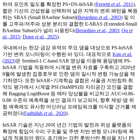
하여 포인트 밀도를 확장한 PS+DS-InSAR (
Ferretti
et al
., 2011
),
짧은 기선의 간섭쌍을 선택하여 넓은 지역의 변위 패턴을 복원
하는 SBAS (Small BAseline Subset)(
Berardino
et al
., 2003
) 및 이
를 고주파/저주파 성분 분리와 결합한 E-SBAS (Extended-Small
BAseline Subset)가 널리 사용된다(
Berardino
et al
., 2003
;
Qu
et
al
., 2015
;
Dong
et al
., 2025
).
국내에서는 한강·금강 유역의 주요 댐을 대상으로 PS-InSAR
기반 변위 모니터링이 수행된 바 있다. 대표적으로
Kim
et al
.
(2023)
은 Sentinel-1 C-band SAR 영상을 이용해 용담댐에 PS-
InSAR 기법을 적용하여 시계열 변위 자료를 구축하고 2020년
8월에 발생한 집중호우로 인한 댐의 일시적 변형 가능성을 제
기하였다. 또한 InSAR+기계학습 결합은 서울권 지반침하 취
약도 평가에서 시계열 PSI (StaMPS)와 지리공간 요인을 결합
해 Bagging·LogitBoost 등 메타 앙상블을 비교하고 AUC≈0.86-
0.88 수준의 예측력을 보인 결과가 보고되어, 향후 제방·댐 위
험 예측에도 유사한 머신러닝 프레임워크를 이식할 근거를 제
공하였다(
Fadhillah
et al
., 2020
).
InSAR 기술은 지난 20여 년간 기법의 발전과 위성 플랫폼의
확장에 힘입어 수리 구조물 및 주변 지반 변형 모니터링에 폭
넓게 적용되어 왔다. 초기에는 강한 후방산란 특성을 지닌 PS