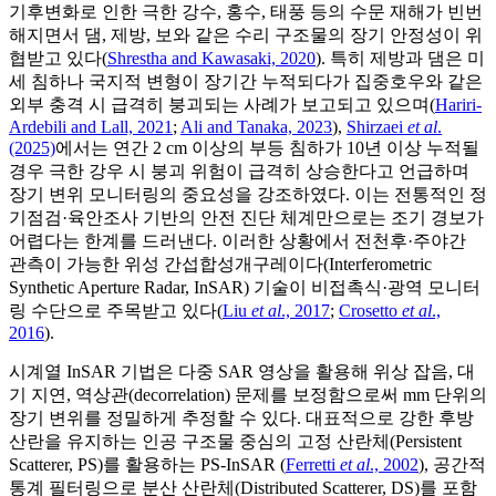
기후변화로 인한 극한 강수, 홍수, 태풍 등의 수문 재해가 빈번
해지면서 댐, 제방, 보와 같은 수리 구조물의 장기 안정성이 위
협받고 있다(
Shrestha and Kawasaki, 2020
). 특히 제방과 댐은 미
세 침하나 국지적 변형이 장기간 누적되다가 집중호우와 같은
외부 충격 시 급격히 붕괴되는 사례가 보고되고 있으며(
Hariri-
Ardebili and Lall, 2021
;
Ali and Tanaka, 2023
),
Shirzaei
et al
.
(2025)
에서는 연간 2 cm 이상의 부등 침하가 10년 이상 누적될
경우 극한 강우 시 붕괴 위험이 급격히 상승한다고 언급하며
장기 변위 모니터링의 중요성을 강조하였다. 이는 전통적인 정
기점검·육안조사 기반의 안전 진단 체계만으로는 조기 경보가
어렵다는 한계를 드러낸다. 이러한 상황에서 전천후·주야간
관측이 가능한 위성 간섭합성개구레이다(Interferometric
Synthetic Aperture Radar, InSAR) 기술이 비접촉식·광역 모니터
링 수단으로 주목받고 있다(
Liu
et al
., 2017
;
Crosetto
et al
.,
2016
).
시계열 InSAR 기법은 다중 SAR 영상을 활용해 위상 잡음, 대
기 지연, 역상관(decorrelation) 문제를 보정함으로써 mm 단위의
장기 변위를 정밀하게 추정할 수 있다. 대표적으로 강한 후방
산란을 유지하는 인공 구조물 중심의 고정 산란체(Persistent
Scatterer, PS)를 활용하는 PS-InSAR (
Ferretti
et al
., 2002
), 공간적
통계 필터링으로 분산 산란체(Distributed Scatterer, DS)를 포함