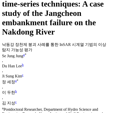
time-series techniques: A case
study of the Jangcheon
embankment failure on the
Nakdong River
낙동강 장천제 붕괴 사례를 통한 InSAR 시계열 기법의 이상
탐지 가능성 평가
a
*
Se Jung Jung
,
b
Du Han Lee
,
c
Ji Sung Kim
a
*
정 세정
,
b
이 두한
,
c
김 지성
a
Postdoctoral Researcher, Department of Hydro Science and